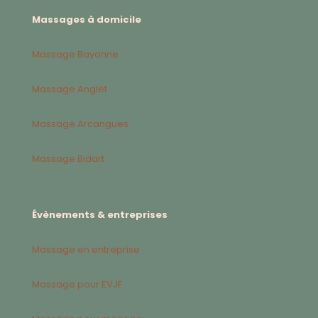
Massages à domicile
Massage Bayonne
Massage Anglet
Massage Arcangues
Massage Bidart
Évènements & entreprises
Massage en entreprise
Massage pour EVJF