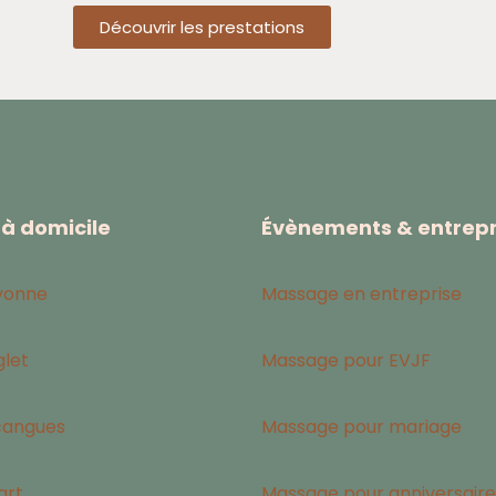
Découvrir les prestations
à domicile
Évènements & entrepr
yonne
Massage en entreprise
let
Massage pour EVJF
cangues
Massage pour mariage
art
Massage pour anniversaire