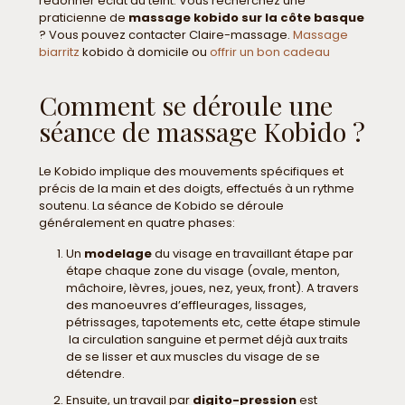
redonner éclat au teint. Vous recherchez une
praticienne de
massage kobido sur la côte basque
? Vous pouvez contacter Claire-massage.
Massage
biarritz
kobido à domicile ou
offrir un bon cadeau
Comment se déroule une
séance de massage Kobido ?
Le Kobido implique des mouvements spécifiques et
précis de la main et des doigts, effectués à un rythme
soutenu. La séance de Kobido se déroule
généralement en quatre phases:
Un
modelage
du visage en travaillant étape par
étape chaque zone du visage (ovale, menton,
mâchoire, lèvres, joues, nez, yeux, front). A travers
des manoeuvres d’effleurages, lissages,
pétrissages, tapotements etc, cette étape stimule
la circulation sanguine et permet déjà aux traits
de se lisser et aux muscles du visage de se
détendre.
Ensuite, un travail par
digito-pression
est