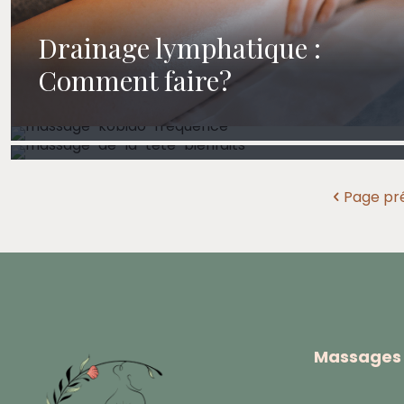
Drainage lymphatique :
Massage kobido : Quelle est
Comment faire?
Le massage de la tête: les
la fréquence idéale ?
bienfaits
Page pr
Massages 