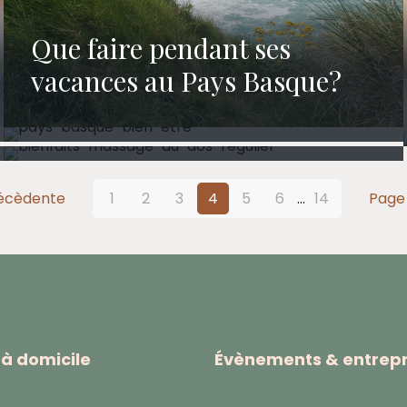
Que faire pendant ses
Découvrez le Pays Basque et
vacances au Pays Basque?
Les bienfaits d’un massage
ses activités de bien-être
du dos régulier
écèdente
1
2
3
4
5
6
...
14
Page 
à domicile
Évènements & entrepr