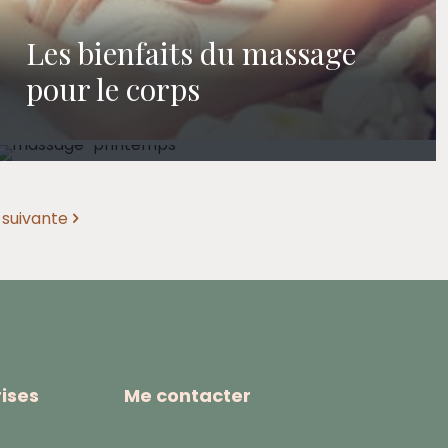
Les bienfaits du massage
5 bienfaits de la réflexologie
Pourquoi se faire masser au
pour le corps
plantaire
printemps ?
suivante
ises
Me contacter