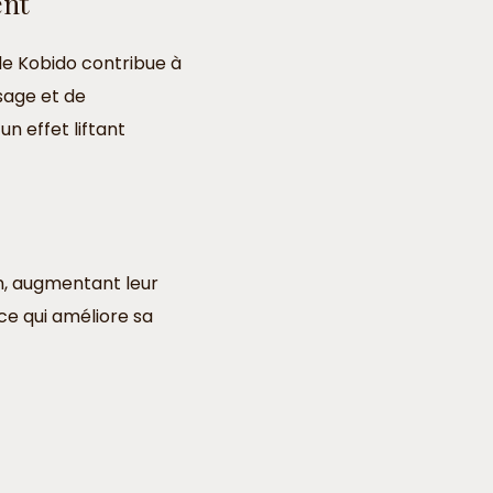
ent
 le Kobido contribue à
ssage et de
n effet liftant
in, augmentant leur
 ce qui améliore sa