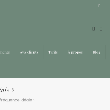
Offrir un bon cadeau ❤️
ements
Avis clients
Tarifs
À propos
Blog
éale ?
 fréquence idéale ?