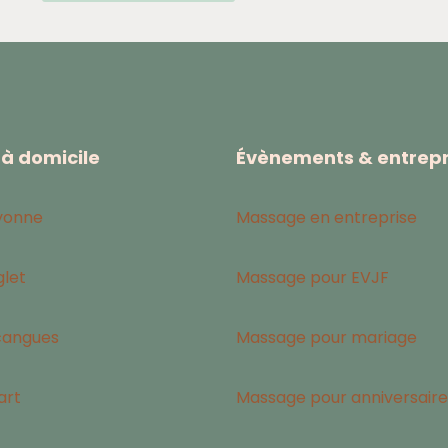
à domicile
Évènements & entrepr
yonne
Massage en entreprise
let
Massage pour EVJF
cangues
Massage pour mariage
art
Massage pour anniversaire