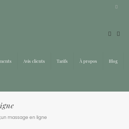
Offrir un bon cadeau ❤️
ements
Avis clients
Tarifs
À propos
Blog
ligne
;un massage en ligne