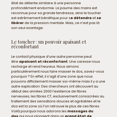
état de détente similaire à une personne
profondément endormie. La paume des mains est
reconnue pour sa grande tendresse, ainsi le toucher
est extrêmement bénéfique pour s
e détendre
et
se
libérer
de la pression mentale. Mais, ce n’est pas là
son seul avantage.
Le toucher : un pouvoir apaisant et
réconfortant
Le contact physique d’une autre personne peut
être
apaisant et réconfortant
. Une caresse nous
recharge et rend heureux. Nous aimons
particulièrement nous faire masser le dos, savez-vous
pourquoi ? En effet, il s’agit d’une zone que nous
pouvons difficilement masser soi-même mais il y a une
autre explication: Des chercheurs ont découvert au
début des années 2000 l’existence de fibres
nerveuses, les fibres CT, exclusivement consacrées au
traitement des sensations douces et agréables et le
dos est la zone où l’on retrouve le plus de ces fibres.
Voilà pourquoi nous adorons les
massages du
dos
qui nous plongent dans un
grand état de