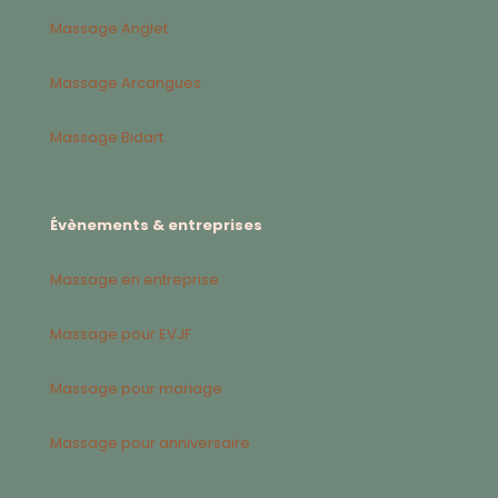
Massage Anglet
Massage Arcangues
Massage Bidart
Évènements & entreprises
Massage en entreprise
Massage pour EVJF
Massage pour mariage
Massage pour anniversaire