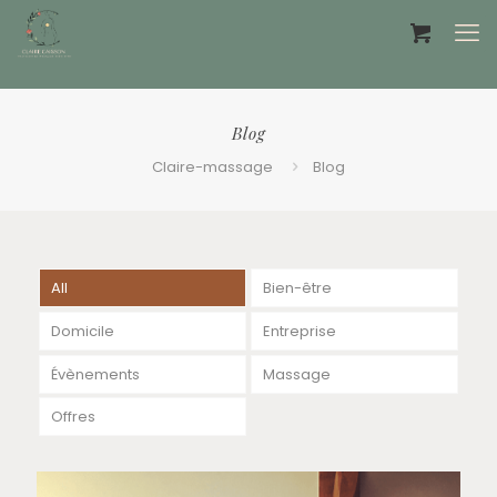
Offrir un bon cadeau ❤️
Blog
Claire-massage
Blog
All
Bien-être
Domicile
Entreprise
Évènements
Massage
Offres