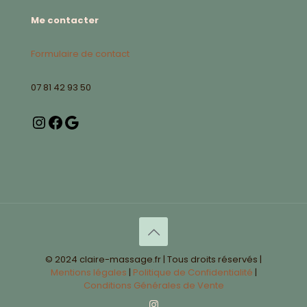
Me contacter
Formulaire de contact
07 81 42 93 50
Instagram
Facebook
Google
© 2024 claire-massage.fr | Tous droits réservés |
Mentions légales
|
Politique de Confidentialité
|
Conditions Générales de Vente