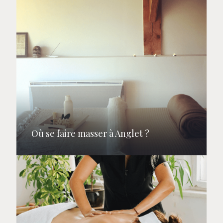
Où se faire masser à Anglet ?