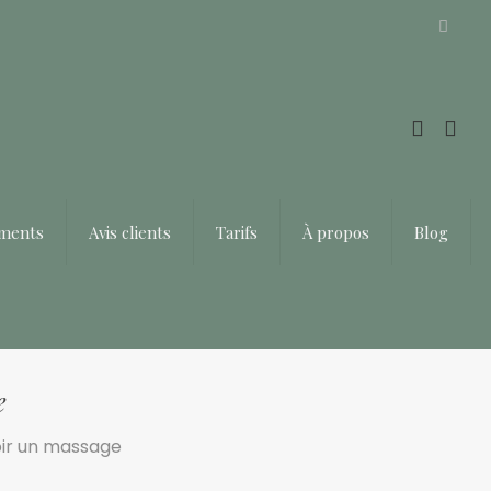
Offrir un bon cadeau ❤️
ements
Avis clients
Tarifs
À propos
Blog
e
oir un massage