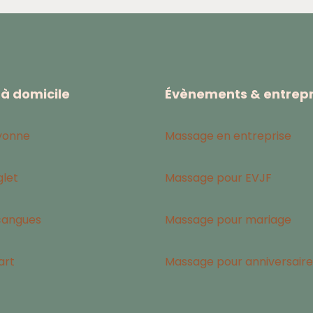
à domicile
Évènements & entrepr
yonne
Massage en entreprise
let
Massage pour EVJF
cangues
Massage pour mariage
art
Massage pour anniversaire