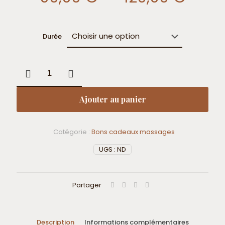
de
prix :
Durée
90,0
à
quantité
120,0
de
Bon
cadeau
Ajouter au panier
massage
sportif
Catégorie :
Bons cadeaux massages
UGS :
ND
Partager
Description
Informations complémentaires