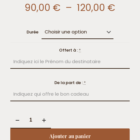
Plag
90,00
€
–
120,00
€
de
prix :
Durée
90,0
à
Offert à :
*
120,0
De la part de :
*
quantité
de
Bon
cadeau
Ajouter au panier
Massage