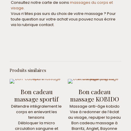
Consultez notre carte de soins
massages du corps et
visage
.
Vous n’êtes pas surs du choix de votre massage ? Pour
toute question sur votre achat vous pouvez nous écrire
via la rubrique contact.
Avis
Durée
60 minutes, 75 minutes, 90 minutes
Il n’y a pas encore d’avis.
Soyez le premier à laisser votre avis
sur “Bon cadeau Massage
Produits similaires
Californien”
Votre adresse e-mail ne sera pas publiée.
Les champs
Bon cadeau
Bon cadeau
obligatoires sont indiqués avec
*
massage sportif
massage KOBIDO
Votre note
*
Détendre intégralement le
Massage anti-âge kobido
corps en enlevant les
Vise à redonner de l’éclat
tensions
au visage, repulper la peau
Débloquer la micro
Bon cadeau massage à
circulation sanguine et
Biarritz, Anglet, Bayonne