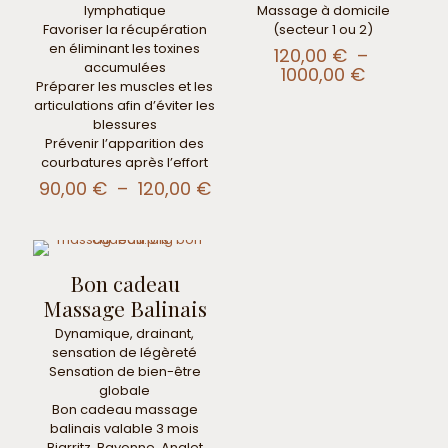
lymphatique
Massage à domicile
Favoriser la récupération
(secteur 1 ou 2)
en éliminant les toxines
120,00
€
–
accumulées
Plage
1000,00
€
Préparer les muscles et les
de
articulations afin d’éviter les
prix :
blessures
120,00 €
Prévenir l’apparition des
à
courbatures après l’effort
1000,00 
Nom
*
Plage
90,00
€
–
120,00
€
de
E-
prix :
mail
*
90,00 €
à
Enregistrer mon nom, mon e-mail et mon site dans le
Bon cadeau
120,00 €
navigateur pour mon prochain commentaire.
Massage Balinais
Dynamique, drainant,
sensation de légèreté
Sensation de bien-être
globale
Bon cadeau massage
balinais valable 3 mois
Biarritz, Bayonne, Anglet