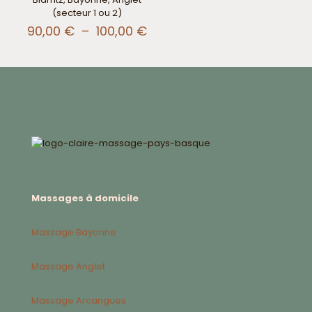
(secteur 1 ou 2)
Plage
90,00
€
–
100,00
€
de
prix :
90,00 €
à
100,00 €
Massages à domicile
Massage Bayonne
Massage Anglet
Massage Arcangues