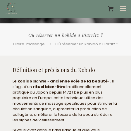
Offrir un bon cadeau ❤️
Où réserver un kobido à Biarritz ?
Claire-massage
Où réserver un kobido à Biarritz ?
Définition et précisions du Kobido
Le
kobido
signifie «
ancienne voie de la beauté
« . Il
s’agit d’un
rituel bien-être
traditionnellement
pratiqué au Japon depuis 1472 ! D
e plus en plus
populaire en Europe, cette technique utilise des
mouvements de massage spécifiques pour stimuler la
circulation sanguine, augmenter la production de
collagène, améliorer la texture de la peau et réduire
les signes de vieillissement.
Si vous vivez dans le Pays Basque et que vous