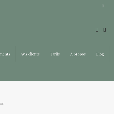
Offrir un bon cadeau ❤️
ements
Avis clients
Tarifs
À propos
Blog
s
os