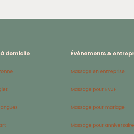
à domicile
Évènements & entrepr
yonne
Massage en entreprise
let
Massage pour EVJF
cangues
Massage pour mariage
art
Massage pour anniversaire