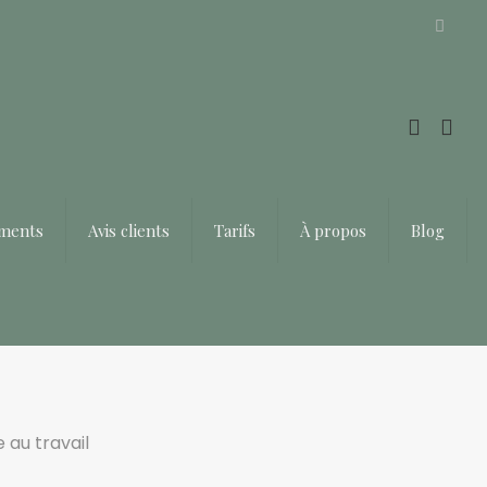
Offrir un bon cadeau ❤️
ements
Avis clients
Tarifs
À propos
Blog
 au travail