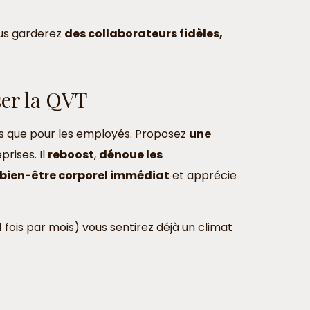
ous garderez
des collaborateurs fidèles,
ser la QVT
rs que pour les employés. Proposez
une
rises. Il
reboost
,
dénoue les
 bien-être corporel immédiat
et apprécie
 fois par mois) vous sentirez déjà un climat