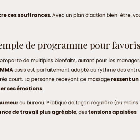
tre ces souffrances
. Avec un plan d’action bien-être, v
xemple de programme pour favori
omporte de multiples bienfaits, autant pour les manage
AMMA
assis est parfaitement adapté au rythme des entrep
très court. La personne recevant ce massage
ressent un
er ses émotions
.
humeur
au bureau. Pratiqué de façon régulière (au moins 1
nce de travail plus agréable
, des
tensions apaisées
.